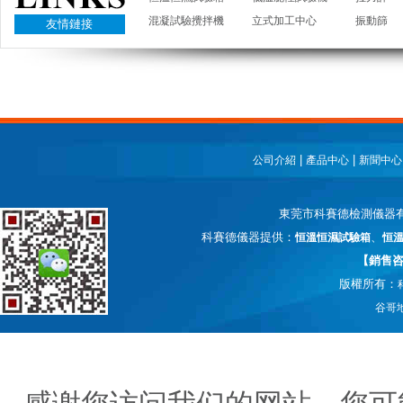
混凝試驗攪拌機
立式加工中心
振動篩
友情鏈接
|
|
公司介紹
產品中心
新聞中心
東莞市科賽德檢測儀器
科賽德儀器提供：
、
恒溫恒濕試驗箱
恒
【銷售咨詢
版權所有：
谷哥