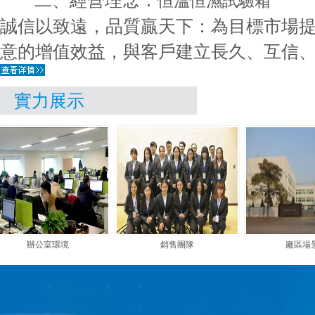
二、經營理念：
恒溫恒濕試驗箱
誠信以致遠，品質贏天下：為目標市場
意的增值效益，與客戶建立長久、互信、雙
實力展示
辦公室環境
銷售團隊
廠區場景圖