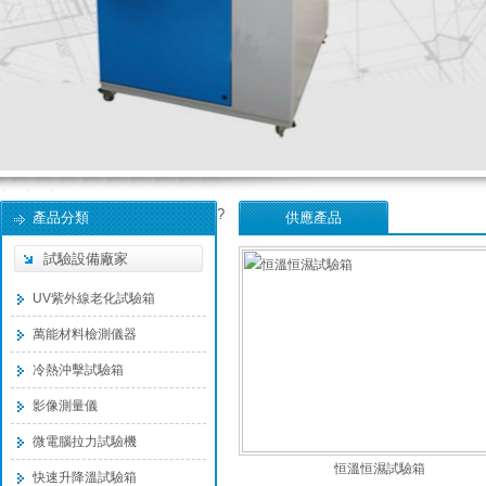
?
產品分類
供應產品
試驗設備廠家
UV紫外線老化試驗箱
萬能材料檢測儀器
冷熱沖擊試驗箱
影像測量儀
微電腦拉力試驗機
恒溫恒濕試驗箱
快速升降溫試驗箱